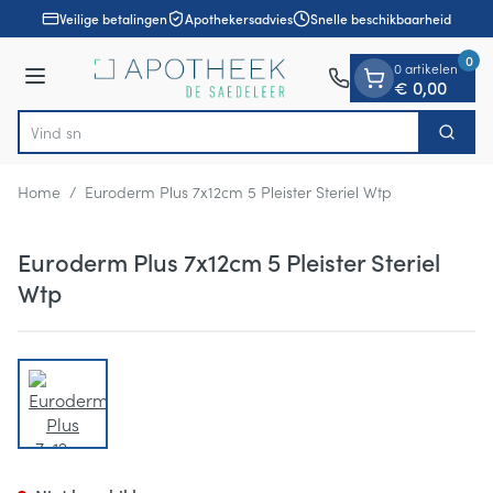
Dia 1 van 1
Ga naar de inhoud
Veilige betalingen
Apothekersadvies
Snelle beschikbaarheid
0
0 artikelen
Menu
€ 0,00
Zoek
Product, merk, categorie...
Home
/
Euroderm Plus 7x12cm 5 Pleister Steriel Wtp
Euroderm Plus 7x12cm 5 Pleister Steriel
Wtp
View larger image
Euroderm Plus 7x12cm 5 Pleist