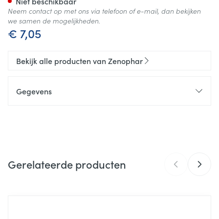
Niet beschikbaar
Neem contact op met ons via telefoon of e-mail, dan bekijken
we samen de mogelijkheden.
€ 7,05
Bekijk alle producten van Zenophar
Gegevens
CNK
3145661
Organisaties
ID PHAR, Zenophar BVBA
Gerelateerde producten
Merken
Zenophar
Behoud
Kamertemperatuur (15°C - 25°C)
Navigeren door de elementen van de carrousel is mogelijk m
Druk om carrousel over te slaan
Druk op om naar carrouselnavigatie te gaan