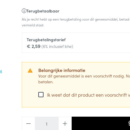
Terugbetaalbaar
Als je recht hebt op een terugbetaling voor dit geneesmiddel, betaal
vermeld staat.
Terugbetalingstarief
€ 2,59
(6% inclusief btw)
Belangrijke informatie
Voor dit geneesmiddel is een voorschrift nodig.
betalen.
Ik weet dat dit product een voorschrift v
Aantal