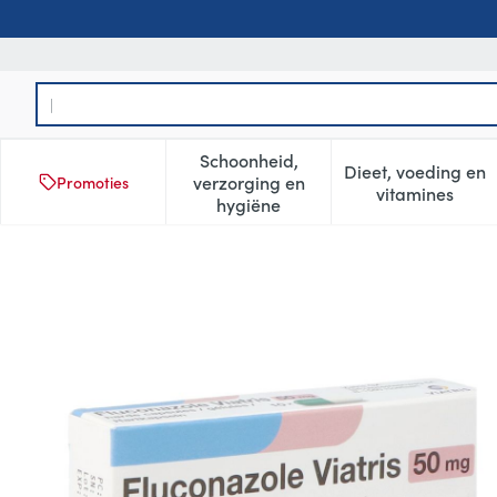
Ga naar de inhoud
Product, merk, categorie...
Schoonheid,
Dieet, voeding en
verzorging en
Promoties
Toon submenu voor Schoonheid
Toon subm
vitamines
hygiëne
Fluconazole Viatris 50mg Ca