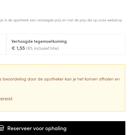
 je in de apotheek een verlaagde prijs en niet de prijs die op onze webshop
Verhoogde tegemoetkoming
€ 1,55
(6% inclusief btw)
 Na beoordeling door de apotheker kan je het komen afhalen en
ereist.
Reserveer
voor ophaling