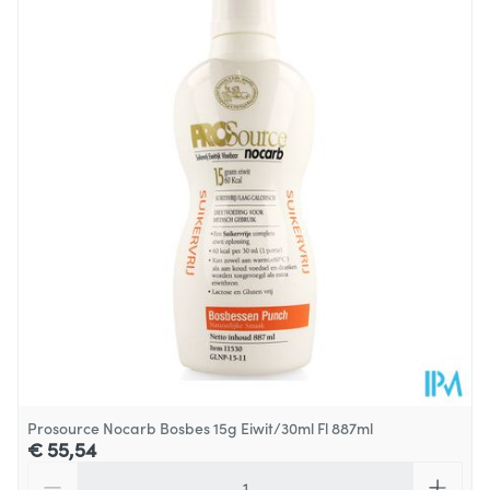
Lengte
133 mm
Diepte
119 mm
Dieetbeperkingen
Glutenvrij
Kamertemperatuur (15°C -
Behoud
25°C)
Prosource Nocarb Bosbes 15g Eiwit/30ml Fl 887ml
€ 55,54
Aantal