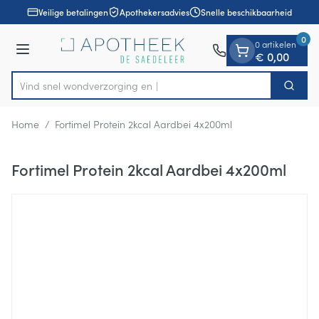
Dia 1 van 1
Ga naar de inhoud
Veilige betalingen
Apothekersadvies
Snelle beschikbaarheid
0
0 artikelen
Menu
€ 0,00
Vind snel wondverzor
Zoek
Product, merk, categorie...
Home
/
Fortimel Protein 2kcal Aardbei 4x200ml
Fortimel Protein 2kcal Aardbei 4x200ml