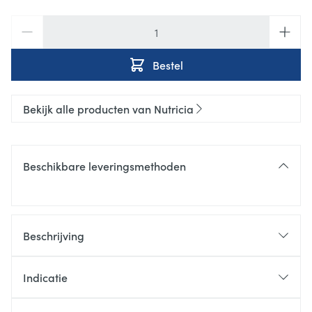
Aantal
Bestel
Bekijk alle producten van Nutricia
Beschikbare leveringsmethoden
Beschrijving
Fortimel® Extra 2kcal wordt Fortimel® Protein 2kcal
!
Indicatie
Voeding voor medisch gebruik. Dieetvoeding bij
ziektegerelateerde ondervoeding. Fortimel Protein