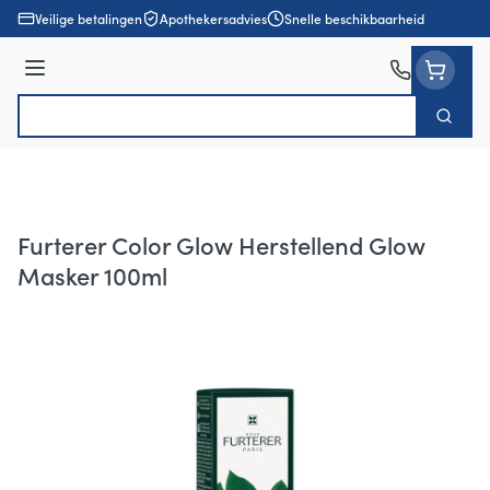
Ga naar de inhoud
Veilige betalingen
Apothekersadvies
Snelle beschikbaarheid
Menu
Zoek
Product, merk, categorie...
Furterer Color Glow Herstellend Glow
Masker 100ml