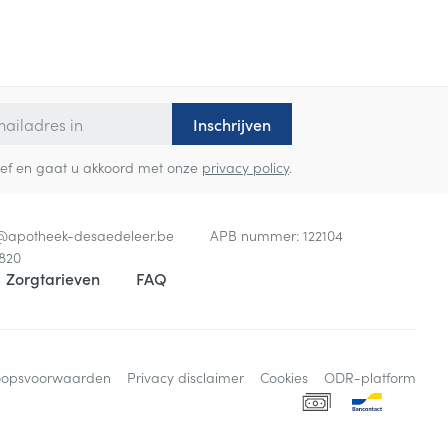
Inschrijven
sbrief en gaat u akkoord met onze
privacy policy
.
o@
apotheek-desaedeleer.be
APB nummer:
122104
820
Zorgtarieven
FAQ
oopsvoorwaarden
Privacy disclaimer
Cookies
ODR-platform