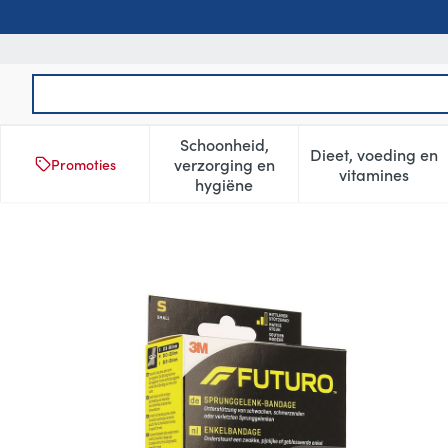
Ga naar de inhoud
Product, merk, categorie...
Schoonheid,
Dieet, voeding en
verzorging en
Promoties
Toon submenu voor Schoonheid
Toon subm
vitamines
hygiëne
Futuro Enkelbandage 47874,