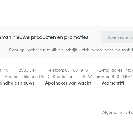
E-mail adres
te van nieuwe producten en promoties
Door op inschrijven te klikken, schrijft u zich in voor onze nieuw
t 149
2500
Lier
Telefoon:
03 480 19 15
E-mailadres:
inf
Apotheek titularis:
Pol De Saedeleer
BTW nummer:
BE0404041
ondheidsnieuws
Apotheker van wacht
Voorschrift
Algemene verk