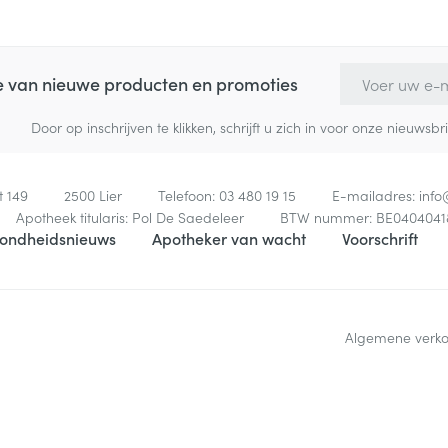
E-mail adres
te van nieuwe producten en promoties
Door op inschrijven te klikken, schrijft u zich in voor onze nieuw
t 149
2500
Lier
Telefoon:
03 480 19 15
E-mailadres:
inf
Apotheek titularis:
Pol De Saedeleer
BTW nummer:
BE0404041
ondheidsnieuws
Apotheker van wacht
Voorschrift
Algemene verk