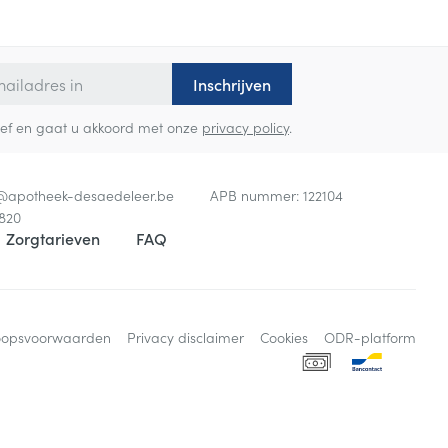
Inschrijven
sbrief en gaat u akkoord met onze
privacy policy
.
o@
apotheek-desaedeleer.be
APB nummer:
122104
820
Zorgtarieven
FAQ
oopsvoorwaarden
Privacy disclaimer
Cookies
ODR-platform