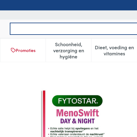
Ga naar de inhoud
Product, merk, categorie...
Schoonheid,
Dieet, voeding en
verzorging en
Promoties
Toon submenu voor Schoonheid
Toon subm
vitamines
hygiëne
Fytostar Meno-swift Dag&na