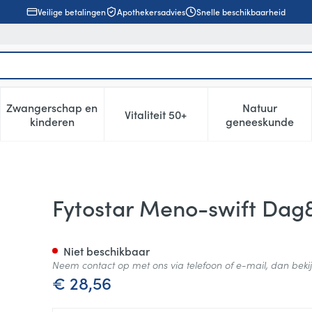
Veilige betalingen
Apothekersadvies
Snelle beschikbaarheid
Zwangerschap en
Natuur
Vitaliteit 50+
, verzorging en hygiëne categorie
enu voor Dieet, voeding en vitamines categorie
Toon submenu voor Zwangerschap en kinderen cat
Toon submenu voor Vitaliteit 5
Toon subm
kinderen
geneeskunde
cht Caps 60
Fytostar Meno-swift Dag
Niet beschikbaar
Neem contact op met ons via telefoon of e-mail, dan bek
€ 28,56