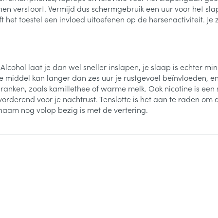
n verstoort. Vermijd dus schermgebruik een uur voor het sla
jft het toestel een invloed uitoefenen op de hersenactiviteit. 
 Alcohol laat je dan wel sneller inslapen, je slaap is echter m
de middel kan langer dan zes uur je rustgevoel beïnvloeden, e
nken, zoals kamillethee of warme melk. Ook nicotine is een s
orderend voor je nachtrust. Tenslotte is het aan te raden om
ichaam nog volop bezig is met de vertering.