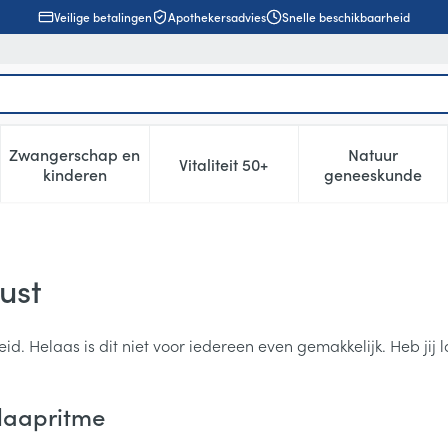
Veilige betalingen
Apothekersadvies
Snelle beschikbaarheid
Zwangerschap en
Natuur
Vitaliteit 50+
, verzorging en hygiëne categorie
enu voor Dieet, voeding en vitamines categorie
Toon submenu voor Zwangerschap en kinderen cat
Toon submenu voor Vitaliteit 5
Toon subm
kinderen
geneeskunde
ust
d. Helaas is dit niet voor iedereen even gemakkelijk. Heb jij 
slaapritme