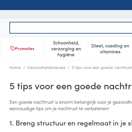
Ga naar de inhoud
Product, merk, categorie...
Schoonheid,
Dieet, voeding en
verzorging en
Promoties
Toon submenu voor Schoonheid
Toon subm
vitamines
hygiëne
Home
/
Gezondheidsnieuws
/
5 tips voor een goede nachtrust
5 tips voor een goede nachtr
Een goede nachtrust is enorm belangrijk voor je gezondhei
eenvoudige tips om je nachtrust te verbeteren!
1. Breng structuur en regelmaat in je 