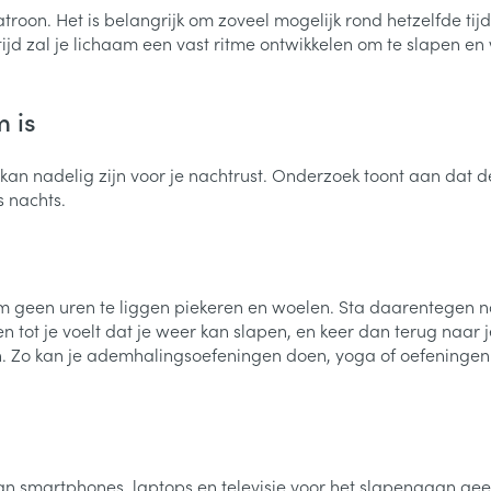
roon. Het is belangrijk om zoveel mogelijk rond hetzelfde tijd
ijd zal je lichaam een vast ritme ontwikkelen om te slapen en
m is
an nadelig zijn voor je nachtrust. Onderzoek toont aan dat de
s nachts.
en om geen uren te liggen piekeren en woelen. Sta daarentegen n
 tot je voelt dat je weer kan slapen, en keer dan terug naar
 Zo kan je ademhalingsoefeningen doen, yoga of oefeningen 
n smartphones, laptops en televisie voor het slapengaan geen