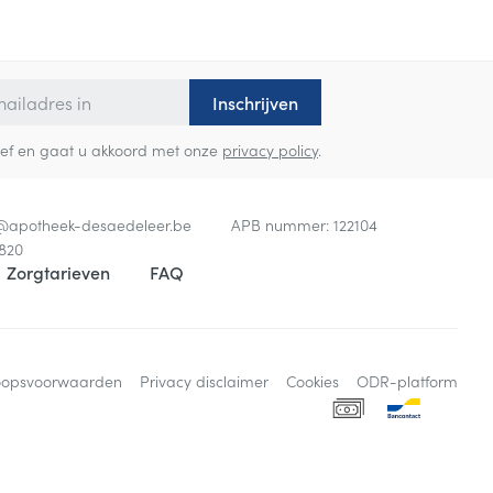
Inschrijven
sbrief en gaat u akkoord met onze
privacy policy
.
o@
apotheek-desaedeleer.be
APB nummer:
122104
820
Zorgtarieven
FAQ
oopsvoorwaarden
Privacy disclaimer
Cookies
ODR-platform