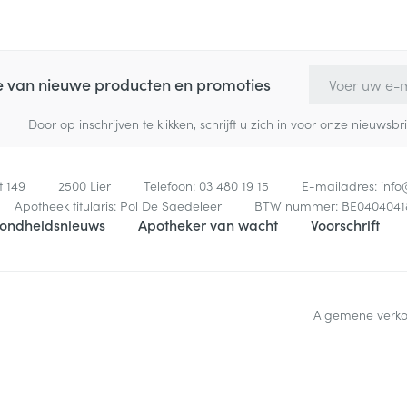
E-mail adres
te van nieuwe producten en promoties
Door op inschrijven te klikken, schrijft u zich in voor onze nieuw
t 149
2500
Lier
Telefoon:
03 480 19 15
E-mailadres:
inf
Apotheek titularis:
Pol De Saedeleer
BTW nummer:
BE0404041
ondheidsnieuws
Apotheker van wacht
Voorschrift
Algemene verk