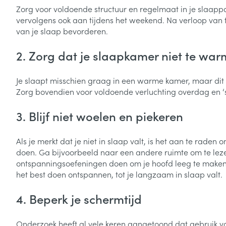
Zorg voor voldoende structuur en regelmaat in je slaappat
vervolgens ook aan tijdens het weekend. Na verloop van t
van je slaap bevorderen.
2. Zorg dat je slaapkamer niet te war
Je slaapt misschien graag in een warme kamer, maar dit k
Zorg bovendien voor voldoende verluchting overdag en ‘
3. Blijf niet woelen en piekeren
Als je merkt dat je niet in slaap valt, is het aan te rad
doen. Ga bijvoorbeeld naar een andere ruimte om te lezen
ontspanningsoefeningen doen om je hoofd leeg te maken.
het best doen ontspannen, tot je langzaam in slaap valt.
4. Beperk je schermtijd
Onderzoek heeft al vele keren aangetoond dat gebruik va