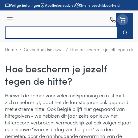
Ga naar de inhoud
Veilige betalingen
Apothekersadvies
Snelle beschikbaarheid
Menu
Zoek
Product, merk, categorie...
Home
/
Gezondheidsnieuws
/
Hoe bescherm je jezelf tegen de h
Hoe bescherm je jezelf
tegen de hitte?
Hoewel de zomer voor velen ontspanning en rust met
zich meebrengt, gaat het de laatste jaren ook gepaard
met extreme hitte. Ook België blijft niet gespaard van
hittegolven - we hebben dit jaar zelfs opnieuw het
hitterecord verbroken. Vermoedelijk zal ook volgend jaar
een nieuwe “warmste dag van het jaar” worden
gemeten, door de aanhoudende opwarming van de