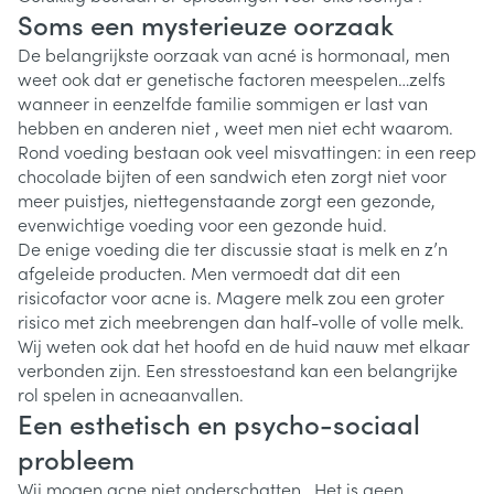
Soms een mysterieuze oorzaak
De belangrijkste oorzaak van acné is hormonaal, men
weet ook dat er genetische factoren meespelen…zelfs
wanneer in eenzelfde familie sommigen er last van
hebben en anderen niet , weet men niet echt waarom.
Rond voeding bestaan ook veel misvattingen: in een reep
chocolade bijten of een sandwich eten zorgt niet voor
meer puistjes, niettegenstaande zorgt een gezonde,
evenwichtige voeding voor een gezonde huid.
De enige voeding die ter discussie staat is melk en z’n
afgeleide producten. Men vermoedt dat dit een
risicofactor voor acne is. Magere melk zou een groter
risico met zich meebrengen dan half-volle of volle melk.
Wij weten ook dat het hoofd en de huid nauw met elkaar
verbonden zijn. Een stresstoestand kan een belangrijke
rol spelen in acneaanvallen.
Een esthetisch en psycho-sociaal
probleem
Wij mogen acne niet onderschatten . Het is geen