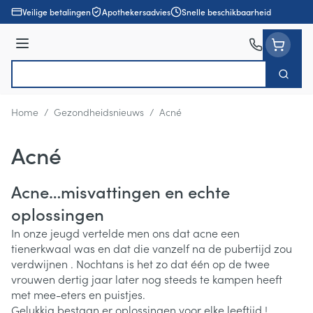
Ga naar de inhoud
Veilige betalingen
Apothekersadvies
Snelle beschikbaarheid
Menu
Zoek
Product, merk, categorie...
Home
/
Gezondheidsnieuws
/
Acné
Acné
Acne…misvattingen en echte
oplossingen
In onze jeugd vertelde men ons dat acne een
tienerkwaal was en dat die vanzelf na de pubertijd zou
verdwijnen . Nochtans is het zo dat één op de twee
vrouwen dertig jaar later nog steeds te kampen heeft
met mee-eters en puistjes.
Gelukkig bestaan er oplossingen voor elke leeftijd !