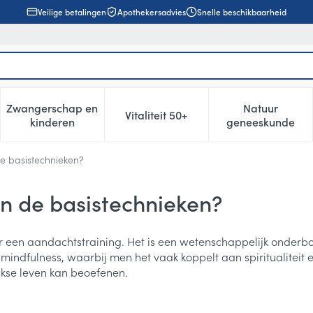
Veilige betalingen
Apothekersadvies
Snelle beschikbaarheid
Zwangerschap en
Natuur
Vitaliteit 50+
, verzorging en hygiëne categorie
enu voor Dieet, voeding en vitamines categorie
Toon submenu voor Zwangerschap en kinderen cat
Toon submenu voor Vitaliteit 5
Toon subm
kinderen
geneeskunde
de basistechnieken?
jn de basistechnieken?
r een aandachtstraining. Het is een wetenschappelijk onderb
mindfulness, waarbij men het vaak koppelt aan spiritualiteit e
ijkse leven kan beoefenen.