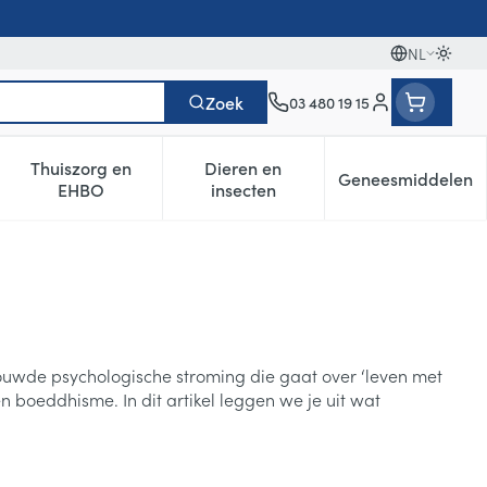
NL
Oversc
Talen
Zoek
03 480 19 15
Klant menu
Thuiszorg en
Dieren en
Geneesmiddelen
egorie
0+ categorie
enu voor Natuur geneeskunde categorie
Toon submenu voor Thuiszorg en EHBO categorie
Toon submenu voor Dieren en i
Toon subm
EHBO
insecten
ouwde psychologische stroming die gaat over ‘leven met
n boeddhisme. In dit artikel leggen we je uit wat