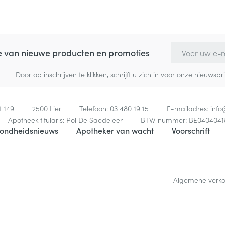
E-mail adres
te van nieuwe producten en promoties
Door op inschrijven te klikken, schrijft u zich in voor onze nieuw
t 149
2500
Lier
Telefoon:
03 480 19 15
E-mailadres:
inf
Apotheek titularis:
Pol De Saedeleer
BTW nummer:
BE0404041
ondheidsnieuws
Apotheker van wacht
Voorschrift
Algemene verk