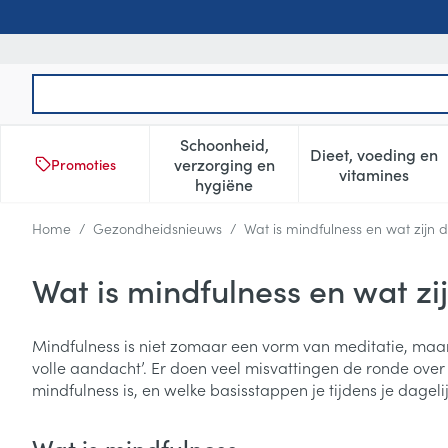
Ga naar de inhoud
Product, merk, categorie...
Schoonheid,
Dieet, voeding en
verzorging en
Promoties
Toon submenu voor Schoonheid
Toon subm
vitamines
hygiëne
Home
/
Gezondheidsnieuws
/
Wat is mindfulness en wat zijn 
Wat is mindfulness en wat zi
Mindfulness is niet zomaar een vorm van meditatie, maa
volle aandacht’. Er doen veel misvattingen de ronde over 
mindfulness is, en welke basisstappen je tijdens je dagel
Wat is mindfulness