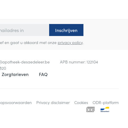
Inschrijven
sbrief en gaat u akkoord met onze
privacy policy
.
o@
apotheek-desaedeleer.be
APB nummer:
122104
820
Zorgtarieven
FAQ
oopsvoorwaarden
Privacy disclaimer
Cookies
ODR-platform