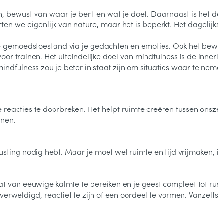
, bewust van waar je bent en wat je doet. Daarnaast is het de
en we eigenlijk van nature, maar het is beperkt. Het dagelij
e gemoedstoestand via je gedachten en emoties. Ook het bewust
rvoor trainen. Het uiteindelijke doel van mindfulness is de in
ndfulness zou je beter in staat zijn om situaties waar te neme
reacties te doorbreken. Het helpt ruimte creëren tussen onsze
enen.
sting nodig hebt. Maar je moet wel ruimte en tijd vrijmaken, i
aat van eeuwige kalmte te bereiken en je geest compleet tot ru
rweldigd, reactief te zijn of een oordeel te vormen. Vanzelf