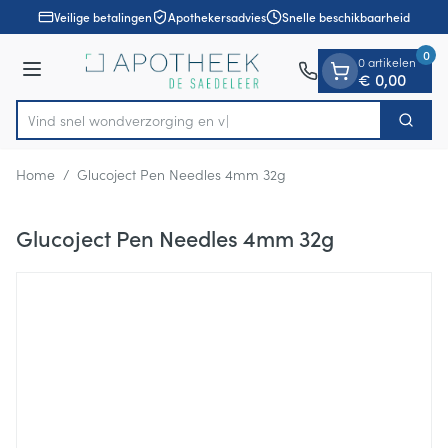
Dia 1 van 1
Ga naar de inhoud
Veilige betalingen
Apothekersadvies
Snelle beschikbaarheid
0
0 artikelen
Menu
€ 0,00
Vind snel wondverzor
Zoek
Product, merk, categorie...
Home
/
Glucoject Pen Needles 4mm 32g
Glucoject Pen Needles 4mm 32g