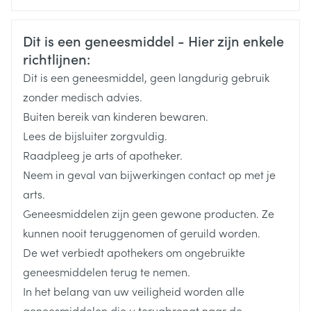
CNK
0342840
Veiligheidsinformatie
Dit is een geneesmiddel - Hier zijn enkele
richtlijnen:
Organisaties
Boiron
Dit is een geneesmiddel, geen langdurig gebruik
Merken
Boiron
zonder medisch advies.
Buiten bereik van kinderen bewaren.
Breedte
12 mm
Lees de bijsluiter zorgvuldig.
Raadpleeg je arts of apotheker.
Lengte
43 mm
Neem in geval van bijwerkingen contact op met je
arts.
Diepte
12 mm
Geneesmiddelen zijn geen gewone producten. Ze
kunnen nooit teruggenomen of geruild worden.
Behoud
Kamertemperatuur (15°C - 25°C)
De wet verbiedt apothekers om ongebruikte
geneesmiddelen terug te nemen.
In het belang van uw veiligheid worden alle
geneesmiddelen die u terugbrengt naar de