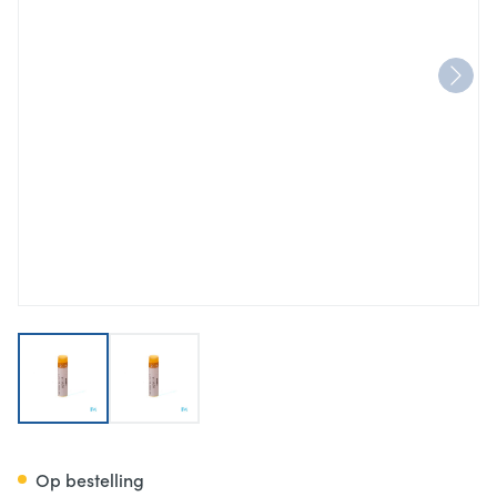
View larger image
View larger image
Ignatia Amara Xmk Gl Boiron
Op bestelling