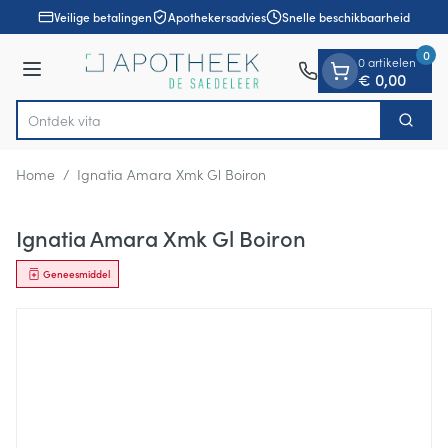
Dia 1 van 1
Ga naar de inhoud
Veilige betalingen
Apothekersadvies
Snelle beschikbaarheid
0
0 artikelen
Menu
€ 0,00
Ontde
Zoek
Product, merk, categorie...
Home
/
Ignatia Amara Xmk Gl Boiron
Ignatia Amara Xmk Gl Boiron
Geneesmiddel