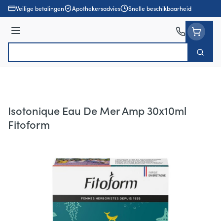
Ga naar de inhoud
Veilige betalingen
Apothekersadvies
Snelle beschikbaarheid
Menu
Zoek
Product, merk, categorie...
Isotonique Eau De Mer Amp 30x10ml
Fitoform