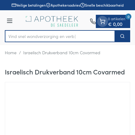
Dia 1 van 1
Ga naar de inhoud
Veilige betalingen
Apothekersadvies
Snelle beschikbaarheid
0
0 artikelen
Menu
€ 0,00
Vind snel wondverzorging
Zoek
Product, merk, categorie...
Home
/
Israelisch Drukverband 10cm Covarmed
Israelisch Drukverband 10cm Covarmed