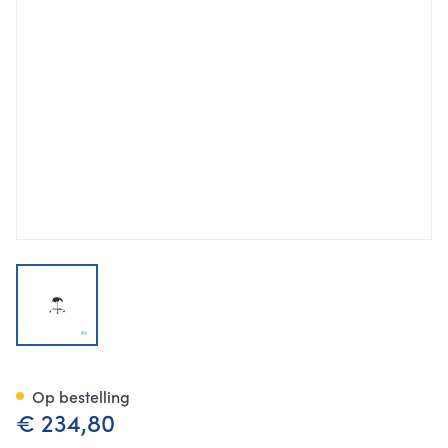
View larger image
Jobri Zadelstoel Universeel
Op bestelling
€ 234,80