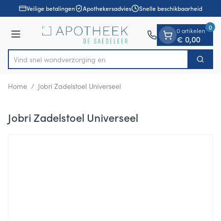
Dia 1 van 1
Ga naar de inhoud
Veilige betalingen
Apothekersadvies
Snelle beschikbaarheid
0
0 artikelen
Menu
€ 0,00
Vind snel wondverzorg
Zoek
Product, merk, categorie...
Home
/
Jobri Zadelstoel Universeel
Jobri Zadelstoel Universeel