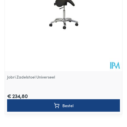
Stuk
Verpakking
Behoud
Kamertemperatuur (15°C - 25°C)
Jobri Zadelstoel Universeel
€ 234,80
Bestel