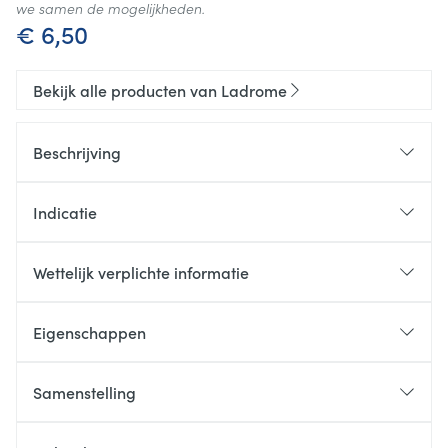
we samen de mogelijkheden.
€ 6,50
Bekijk alle producten van Ladrome
Beschrijving
Indicatie
Wettelijk verplichte informatie
Tekenbeten met de gekende, zich uitbreidende
huiduitslag: centrale roodheid met daarrond rode
Eigenschappen
cirkel
De ziekte van Lyme met koorts, moeheid, spierpijnen
Samenstelling
Zwakke nierfunctie en de daarmee verbonden
klachten van gewrichten, spieren en pezen (vooral