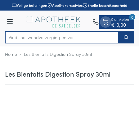
Dia 1 van 1
Ga naar de inhoud
Veilige betalingen
Apothekersadvies
Snelle beschikbaarheid
0
0 artikelen
Menu
€ 0,00
Vind snel wondverzorgin
Zoek
Product, merk, categorie...
Home
/
Les Bienfaits Digestion Spray 30ml
Les Bienfaits Digestion Spray 30ml