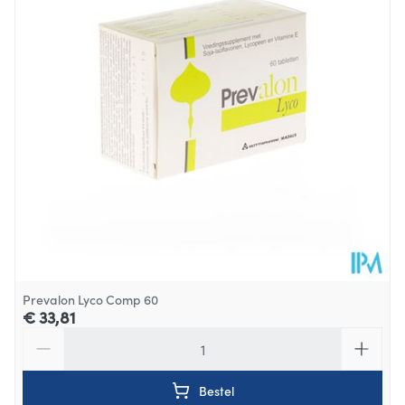
Hoeveelheid
60
Verpakking
Glutenvrij, Lactosevrij,
Vegan, Vegetarisch, Zonder
Dieetbeperkingen
allergenen, Zonder
bewaarmiddelen, Zonder
kleurstoffen
Kamertemperatuur (15°C -
Behoud
25°C)
Prevalon Lyco Comp 60
€ 33,81
Aantal
Bestel