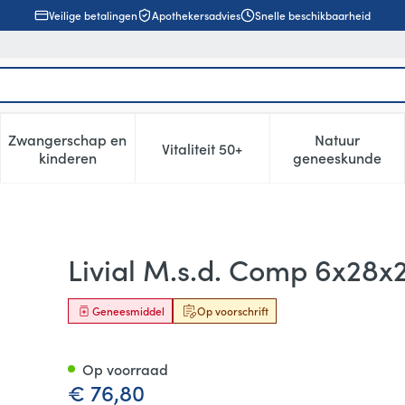
Veilige betalingen
Apothekersadvies
Snelle beschikbaarheid
Zwangerschap en
Natuur
Vitaliteit 50+
, verzorging en hygiëne categorie
enu voor Dieet, voeding en vitamines categorie
Toon submenu voor Zwangerschap en kinderen cat
Toon submenu voor Vitaliteit 5
Toon subm
kinderen
geneeskunde
5mg
Livial M.s.d. Comp 6x28x
Geneesmiddel
Op voorschrift
Op voorraad
€ 76,80