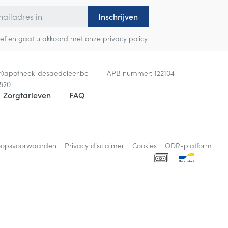
Inschrijven
sbrief en gaat u akkoord met onze
privacy policy
.
o@
apotheek-desaedeleer.be
APB nummer:
122104
820
Zorgtarieven
FAQ
oopsvoorwaarden
Privacy disclaimer
Cookies
ODR-platform