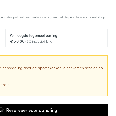
 je in de apotheek een verlaagde prijs en niet de prijs die op onze webshop
Verhoogde tegemoetkoming
€ 76,80
(6% inclusief btw)
 Na beoordeling door de apotheker kan je het komen afhalen en
ereist.
Reserveer
voor ophaling