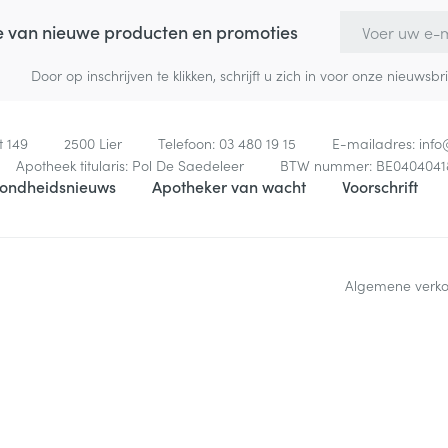
E-mail adres
te van nieuwe producten en promoties
Door op inschrijven te klikken, schrijft u zich in voor onze nieuw
t 149
2500
Lier
Telefoon:
03 480 19 15
E-mailadres:
inf
Apotheek titularis:
Pol De Saedeleer
BTW nummer:
BE0404041
ondheidsnieuws
Apotheker van wacht
Voorschrift
Algemene verk