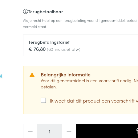
Terugbetaalbaar
Als je recht hebt op een terugbetaling voor dit geneesmiddel, betaal
vermeld staat.
Terugbetalingstarief
€ 76,80
(6% inclusief btw)
Belangrijke informatie
Voor dit geneesmiddel is een voorschrift nodig.
betalen.
Ik weet dat dit product een voorschrift v
Aantal