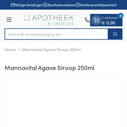
Dia 1 van 1
Ga naar de inhoud
Veilige betalingen
Apothekersadvies
Snelle beschikbaarheid
0
0 artikelen
Menu
€ 0,00
Vind snel wondverzo
Zoek
Product, merk, categorie...
Home
/
Mannavital Agave Siroop 250ml
Mannavital Agave Siroop 250ml