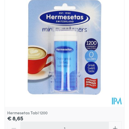
Lengte
122 mm
Diepte
55 mm
Hoeveelheid
250
Verpakking
Dieetbeperkingen
Glutenvrij, Lactosevrij, Vegan
Kamertemperatuur (15°C -
Behoud
25°C)
Hermesetas Tabl 1200
€ 8,65
Aantal