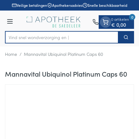
Dia 1 van 1
Ga naar de inhoud
Veilige betalingen
Apothekersadvies
Snelle beschikbaarheid
0
0 artikelen
Menu
€ 0,00
Vind snel wondverzorg
Zoek
Product, merk, categorie...
Home
/
Mannavital Ubiquinol Platinum Caps 60
Mannavital Ubiquinol Platinum Caps 60