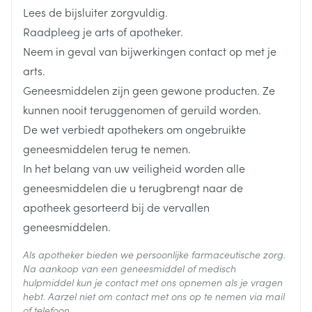
Breedte
144 mm
Lees de bijsluiter zorgvuldig.
Raadpleeg je arts of apotheker.
Lengte
273 mm
Neem in geval van bijwerkingen contact op met je
arts.
Diepte
30 mm
Geneesmiddelen zijn geen gewone producten. Ze
kunnen nooit teruggenomen of geruild worden.
Hoeveelheid
De wet verbiedt apothekers om ongebruikte
10
Verpakking
geneesmiddelen terug te nemen.
In het belang van uw veiligheid worden alle
Actieve
geen actieve ingrediënten
geneesmiddelen die u terugbrengt naar de
Ingrediënten
apotheek gesorteerd bij de vervallen
Behoud
Kamertemperatuur (15°C - 25°C)
geneesmiddelen.
Als apotheker bieden we persoonlijke farmaceutische zorg.
Na aankoop van een geneesmiddel of medisch
hulpmiddel kun je contact met ons opnemen als je vragen
hebt. Aarzel niet om contact met ons op te nemen via mail
of telefoon.