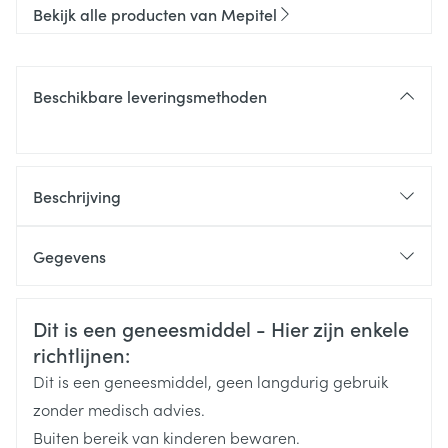
Bekijk alle producten van Mepitel
Beschikbare leveringsmethoden
Beschrijving
Gegevens
CNK
1183201
Veiligheidsinformatie
Dit is een geneesmiddel - Hier zijn enkele
richtlijnen:
Organisaties
Molnlycke Healthcare
Dit is een geneesmiddel, geen langdurig gebruik
Merken
Mepitel
zonder medisch advies.
Buiten bereik van kinderen bewaren.