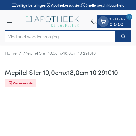
Dia 1 van 1
Ga naar de inhoud
Veilige betalingen
Apothekersadvies
Snelle beschikbaarheid
0
0 artikelen
Menu
€ 0,00
Vind snel wondver
Zoek
Product, merk, categorie...
Home
/
Mepitel Ster 10,0cmx18,0cm 10 291010
Mepitel Ster 10,0cmx18,0cm 10 291010
Geneesmiddel