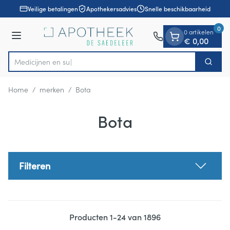
Dia 1 van 1
Ga naar de inhoud
Veilige betalingen
Apothekersadvies
Snelle beschikbaarheid
0
0 artikelen
Menu
€ 0,00
Zoek
Product, merk, categorie...
Home
/
merken
/
Bota
Bota
Filteren
Producten
1
-
24
van
1896