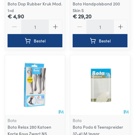
Bota Dop Rubber Kruk Mod.
Bota Handpolsband 200
1+d
Skin S
€ 4,90
€ 29,20
Aantal
Aantal
Bestel
Bestel
Bota
Bota
Bota Relax 280 Katoen
Bota Podo 6 Teenspreider
Korte Kous Zwart N5
37-41 M 1paar