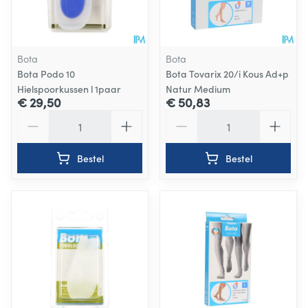
Bota
Bota
Bota Podo 10
Bota Tovarix 20/i Kous Ad+p
Hielspoorkussen l 1paar
Natur Medium
€ 29,50
€ 50,83
Aantal
Aantal
Bestel
Bestel