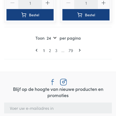
Bestel
Bestel
Toon
per pagina
Pagina's
U lees momenteel pagina
Pagina
Pagina
Pagina
1
2
3
...
79
Blijf op de hoogte van nieuwe producten en
promoties
E-mail adres