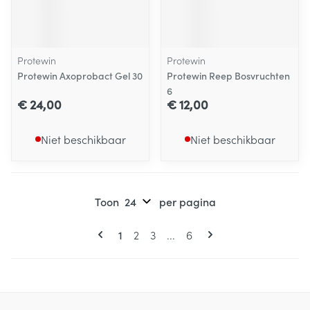
Protewin
Protewin
Protewin Axoprobact Gel 30
Protewin Reep Bosvruchten
6
€ 24,00
€ 12,00
Niet beschikbaar
Niet beschikbaar
Toon
per pagina
Pagina's
U lees momenteel pagina
Pagina
Pagina
Pagina
1
2
3
...
6