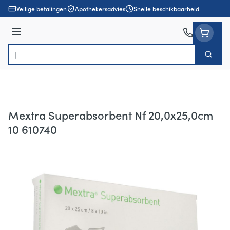
Ga naar de inhoud
Veilige betalingen
Apothekersadvies
Snelle beschikbaarheid
Menu
Zoek
Product, merk, categorie...
Mextra Superabsorbent Nf 20,0x25,0cm
10 610740