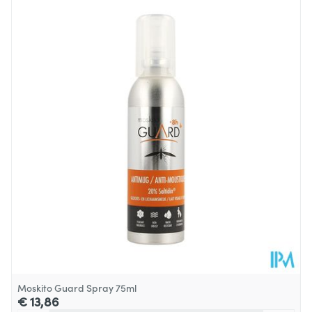
Lengte
92 mm
Diepte
139 mm
Behoud
Kamertemperatuur (15°C - 25°C)
Moskito Guard Spray 75ml
€ 13,86