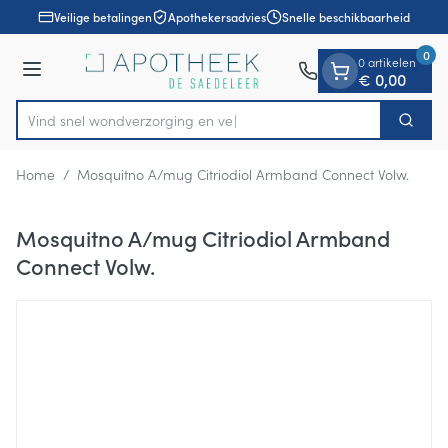
Dia 1 van 1
Ga naar de inhoud
Veilige betalingen
Apothekersadvies
Snelle beschikbaarheid
0
0 artikelen
Menu
€ 0,00
Vind snel wondverzorgin
Zoek
Product, merk, categorie...
Home
/
Mosquitno A/mug Citriodiol Armband Connect Volw.
Mosquitno A/mug Citriodiol Armband
Connect Volw.