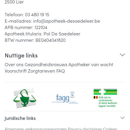
2500
Lier
Telefoon:
03 480 19 15
E-mailadres:
info@
apotheek-desaedeleer.be
APB nummer:
122104
Apotheek titularis:
Pol De Saedeleer
BTW nummer:
BE0404041820
Nuttige links
Over ons
Gezondheidsnieuws
Apotheker van wacht
Voorschrift
Zorgtarieven
FAQ
Juridische links
Algemene verkoopsvoorwaarden
Privacy disclaimer
Cookies