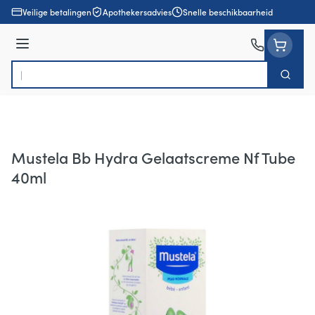
Ga naar de inhoud
Veilige betalingen
Apothekersadvies
Snelle beschikbaarheid
Menu
Zoek
Product, merk, categorie...
Mustela Bb Hydra Gelaatscreme Nf Tube
40ml