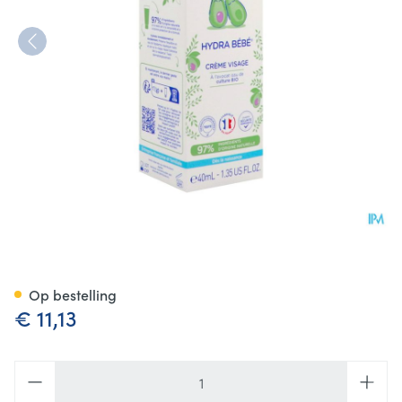
Mustela Bb Hydra Gelaatscr
Op bestelling
€ 11,13
Aantal