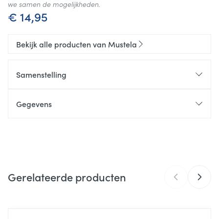
we samen de mogelijkheden.
€ 14,95
Bekijk alle producten van Mustela
Samenstelling
Gegevens
CNK
4917209
Organisaties
Expanscience
Gerelateerde producten
Merken
Mustela
Hoeveelheid
Navigeren door de elementen van de carrousel is mogelijk m
Druk om carrousel over te slaan
Druk op om naar carrouselnavigatie te gaan
75
Verpakking