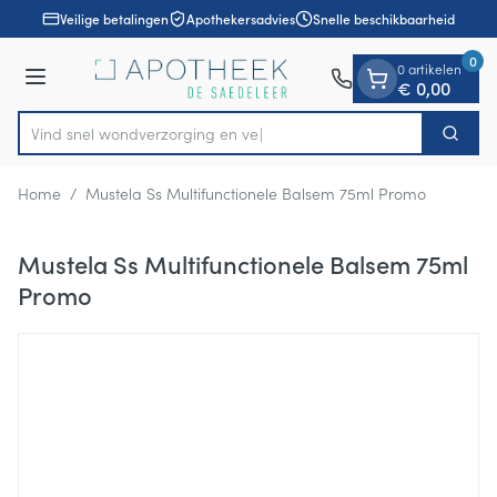
Dia 1 van 1
Ga naar de inhoud
Veilige betalingen
Apothekersadvies
Snelle beschikbaarheid
0
0 artikelen
Menu
€ 0,00
Vind snel wondverzorgin
Zoek
Product, merk, categorie...
Home
/
Mustela Ss Multifunctionele Balsem 75ml Promo
Mustela Ss Multifunctionele Balsem 75ml
Promo