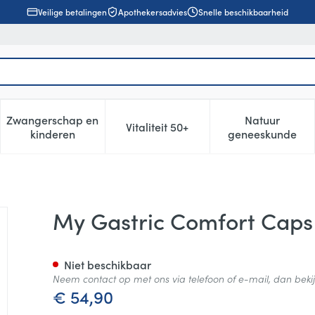
Veilige betalingen
Apothekersadvies
Snelle beschikbaarheid
Zwangerschap en
Natuur
Vitaliteit 50+
, verzorging en hygiëne categorie
enu voor Dieet, voeding en vitamines categorie
Toon submenu voor Zwangerschap en kinderen cat
Toon submenu voor Vitaliteit 5
Toon subm
kinderen
geneeskunde
My Gastric Comfort Caps
Niet beschikbaar
Neem contact op met ons via telefoon of e-mail, dan bek
€ 54,90