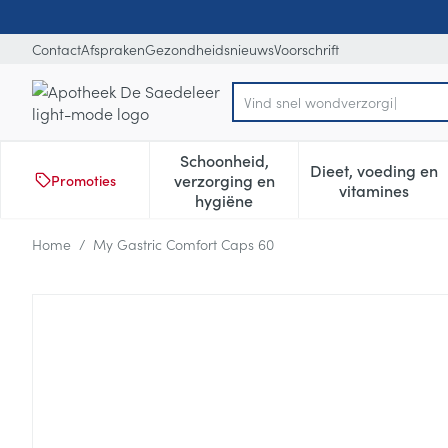
Ga naar de inhoud
Dia 1 van 1
Contact
Afspraken
Gezondheidsnieuws
Voorschrift
Product, merk, categorie...
Schoonheid,
Dieet, voeding en
verzorging en
Promoties
Toon submenu voor Schoonheid
Toon subm
vitamines
hygiëne
Home
/
My Gastric Comfort Caps 60
My Gastric Comfort Caps 60