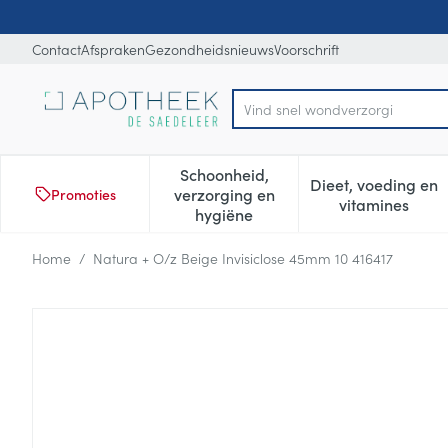
Ga naar de inhoud
Dia 1 van 1
Contact
Afspraken
Gezondheidsnieuws
Voorschrift
V
Product, merk, categorie...
Schoonheid,
Dieet, voeding en
verzorging en
Promoties
Toon submenu voor Schoonheid
Toon subm
vitamines
hygiëne
Home
/
Natura + O/z Beige Invisiclose 45mm 10 416417
Natura + O/z Beige Invisicl