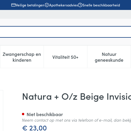
Veilige betalingen
Apothekersadvies
Snelle beschikbaarheid
Zwangerschap en
Natuur
Vitaliteit 50+
, verzorging en hygiëne categorie
enu voor Dieet, voeding en vitamines categorie
Toon submenu voor Zwangerschap en kinderen cat
Toon submenu voor Vitaliteit 5
Toon subm
kinderen
geneeskunde
ose 45mm 10 416417
Natura + O/z Beige Invis
Niet beschikbaar
Neem contact op met ons via telefoon of e-mail, dan bek
€ 23,00