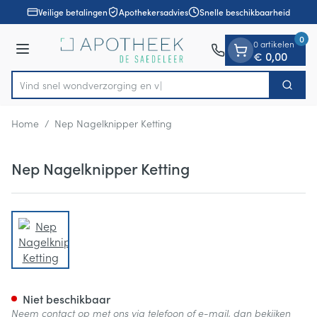
Dia 1 van 1
Ga naar de inhoud
Veilige betalingen
Apothekersadvies
Snelle beschikbaarheid
0
0 artikelen
Menu
€ 0,00
Vind snel wondverzorging
Zoek
Product, merk, categorie...
Home
/
Nep Nagelknipper Ketting
Nep Nagelknipper Ketting
View larger image
Nep Nagelknipper Ketting
Niet beschikbaar
Neem contact op met ons via telefoon of e-mail, dan bekijken