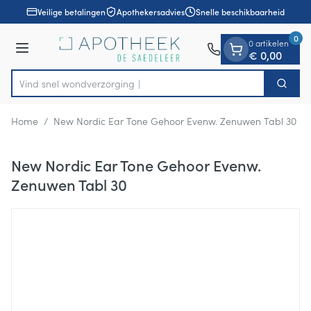
Dia 1 van 1
Ga naar de inhoud
Veilige betalingen
Apothekersadvies
Snelle beschikbaarheid
0
0 artikelen
Menu
€ 0,00
Vind snel wondver
Zoek
Product, merk, categorie...
Home
/
New Nordic Ear Tone Gehoor Evenw. Zenuwen Tabl 30
New Nordic Ear Tone Gehoor Evenw.
Zenuwen Tabl 30