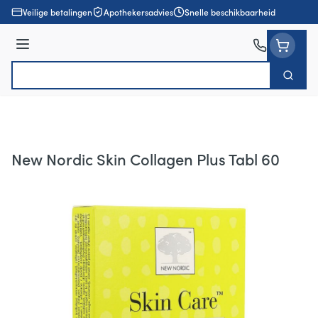
Ga naar de inhoud
Veilige betalingen
Apothekersadvies
Snelle beschikbaarheid
Menu
Zoek
Product, merk, categorie...
New Nordic Skin Collagen Plus Tabl 60