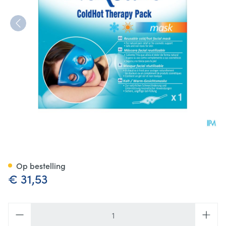
Nexcare 3m Coldhot Ther.pac
Op bestelling
€ 31,53
Aantal