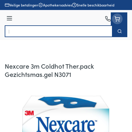
Ga naar de inhoud
Veilige betalingen
Apothekersadvies
Snelle beschikbaarheid
Menu
Zoek
Product, merk, categorie...
Nexcare 3m Coldhot Ther.pack
Gezichtsmas.gel N3071