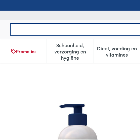
Ga naar de inhoud
Product, merk, categorie...
Schoonheid,
Dieet, voeding en
verzorging en
Promoties
Toon submenu voor Schoonheid
Toon subm
vitamines
hygiëne
Nosko Lichaam & Haar Wasg