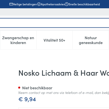
Veilige betalingen
Apothekersadvies
Snelle beschikbaarheid
Zwangerschap en
Natuur
Vitaliteit 50+
, verzorging en hygiëne categorie
enu voor Dieet, voeding en vitamines categorie
Toon submenu voor Zwangerschap en kinderen cat
Toon submenu voor Vitaliteit 5
Toon subm
kinderen
geneeskunde
el 200ml
Nosko Lichaam & Haar W
Niet beschikbaar
Neem contact op met ons via telefoon of e-mail, dan bek
€ 9,94