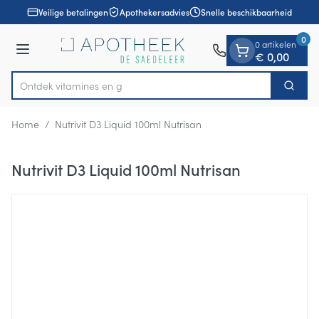
Dia 1 van 1
Ga naar de inhoud
Veilige betalingen
Apothekersadvies
Snelle beschikbaarheid
0
0 artikelen
Menu
€ 0,00
Ontdek vitamines en gezond
Zoek
Product, merk, categorie...
Home
/
Nutrivit D3 Liquid 100ml Nutrisan
Nutrivit D3 Liquid 100ml Nutrisan