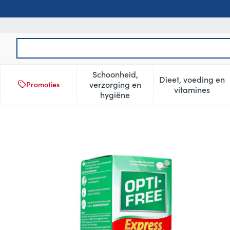
Ga naar de inhoud
Product, merk, categorie...
Schoonheid,
Dieet, voeding en
verzorging en
Promoties
Toon submenu voor Schoonheid
Toon subm
vitamines
hygiëne
Opti-free Express Solution 