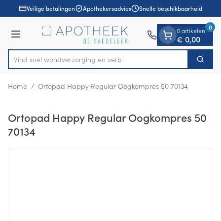
Dia 1 van 1
Ga naar de inhoud
Veilige betalingen
Apothekersadvies
Snelle beschikbaarheid
0
0 artikelen
Menu
€ 0,00
Vind snel wondverzorgin
Zoek
Product, merk, categorie...
Home
/
Ortopad Happy Regular Oogkompres 50 70134
Ortopad Happy Regular Oogkompres 50
70134