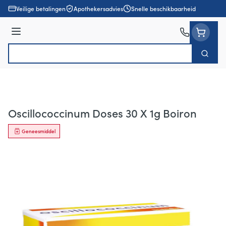
Ga naar de inhoud
Veilige betalingen
Apothekersadvies
Snelle beschikbaarheid
Menu
Zoek
Product, merk, categorie...
Oscillococcinum Doses 30 X 1g Boiron
Geneesmiddel