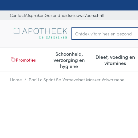
Ga naar de inhoud
Dia 1 van 1
Contact
Afspraken
Gezondheidsnieuws
Voorschrift
Ontdek vitamines en gezondhe
Product, merk, categorie...
Schoonheid,
Dieet, voeding en
verzorging en
Promoties
Toon submenu voor Schoonheid
Toon subm
vitamines
hygiëne
Home
/
Pari Lc Sprint Sp Vernevelset Masker Volwassene
Pari Lc Sprint Sp Vernevels