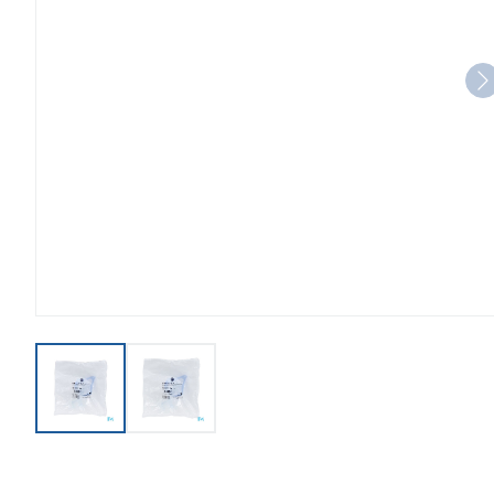
View larger image
View larger image