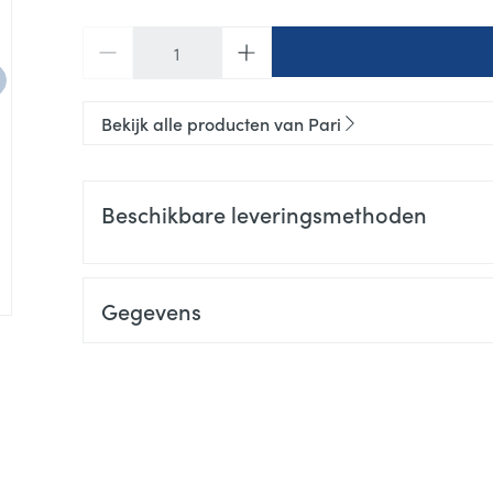
Aantal
Bekijk alle producten van Pari
Beschikbare leveringsmethoden
Gegevens
CNK
3467560
Organisaties
Henrotech, OXYSPHAIR
Merken
Pari