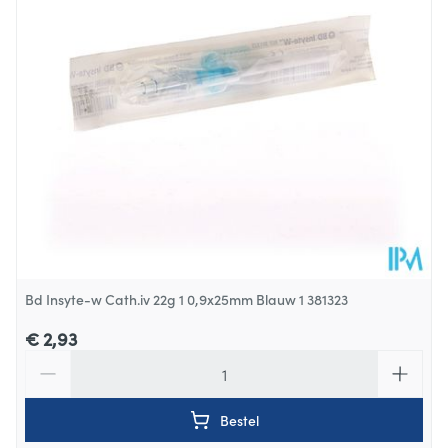
Behoud
Kamertemperatuur (15°C - 25°C)
Bd Insyte-w Cath.iv 22g 1 0,9x25mm Blauw 1 381323
€ 2,93
Aantal
Bestel