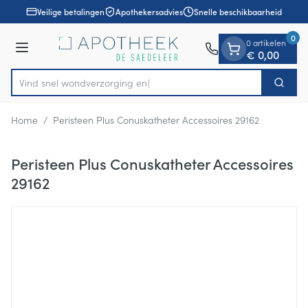
Dia 1 van 1
Ga naar de inhoud
Veilige betalingen
Apothekersadvies
Snelle beschikbaarheid
0
0 artikelen
Menu
€ 0,00
Vind snel wondverzor
Zoek
Product, merk, categorie...
Home
/
Peristeen Plus Conuskatheter Accessoires 29162
Peristeen Plus Conuskatheter Accessoires
29162