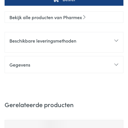
Bekijk alle producten van Pharmex
Beschikbare leveringsmethoden
Gegevens
Gerelateerde producten
Navigeren door de elementen van de carrousel is mogelijk m
Druk om carrousel over te slaan
Druk op om naar carrouselnavigatie te gaan