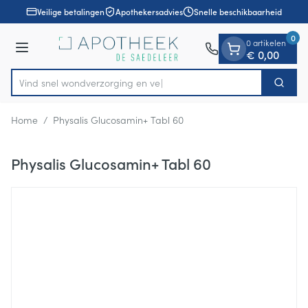
Dia 1 van 1
Ga naar de inhoud
Veilige betalingen
Apothekersadvies
Snelle beschikbaarheid
0
0 artikelen
Menu
€ 0,00
Vind snel wondverzorgi
Zoek
Product, merk, categorie...
Home
/
Physalis Glucosamin+ Tabl 60
Physalis Glucosamin+ Tabl 60