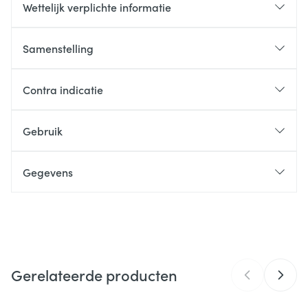
Wettelijk verplichte informatie
Samenstelling
Contra indicatie
Gebruik
Gegevens
CNK
4550455
Organisaties
Keypharm BVBA
Gerelateerde producten
Merken
physalis