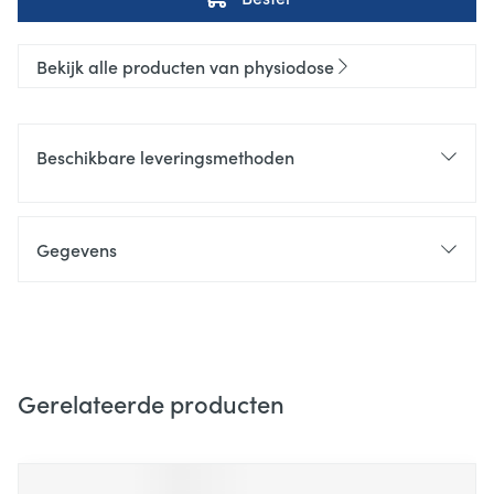
Bekijk alle producten van physiodose
Beschikbare leveringsmethoden
Gegevens
Gerelateerde producten
Navigeren door de elementen van de carrousel is mogelijk m
Druk om carrousel over te slaan
Druk op om naar carrouselnavigatie te gaan