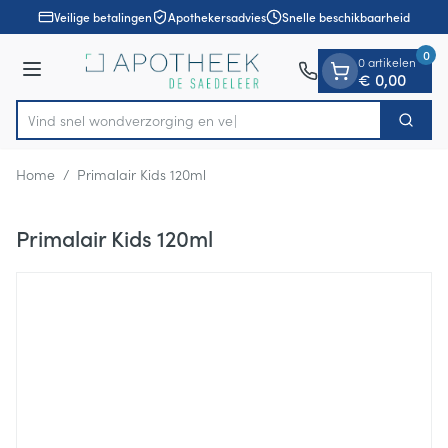
Dia 1 van 1
Ga naar de inhoud
Veilige betalingen
Apothekersadvies
Snelle beschikbaarheid
0
0 artikelen
Menu
€ 0,00
Vind snel wondverzorgi
Zoek
Product, merk, categorie...
Home
/
Primalair Kids 120ml
Primalair Kids 120ml