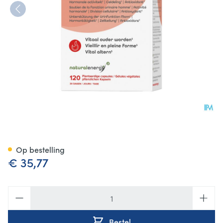
Prolystine V-caps 120 Natural
Op bestelling
€ 35,77
Aantal
Bestel