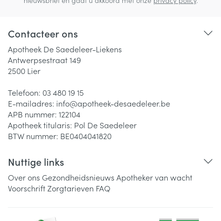
nieuwsbrief en gaat u akkoord met onze
privacy policy
.
Contacteer ons
Apotheek De Saedeleer-Liekens
Antwerpsestraat 149
2500
Lier
Telefoon:
03 480 19 15
E-mailadres:
info@
apotheek-desaedeleer.be
APB nummer:
122104
Apotheek titularis:
Pol De Saedeleer
BTW nummer:
BE0404041820
Nuttige links
Over ons
Gezondheidsnieuws
Apotheker van wacht
Voorschrift
Zorgtarieven
FAQ