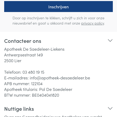
Inschrijven
Door op inschrijven te klikken, schrijft u zich in voor onze
nieuwsbrief en gaat u akkoord met onze
privacy policy
.
Contacteer ons
Apotheek De Saedeleer-Liekens
Antwerpsestraat 149
2500
Lier
Telefoon:
03 480 19 15
E-mailadres:
info@
apotheek-desaedeleer.be
APB nummer:
122104
Apotheek titularis:
Pol De Saedeleer
BTW nummer:
BE0404041820
Nuttige links
Over ons
Gezondheidsnieuws
Apotheker van wacht