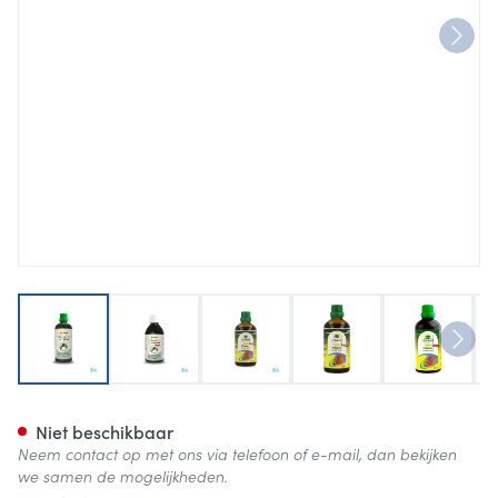
View larger image
View larger image
View larger image
View larger image
View lar
Prosan Forte Druppels Fl 100
Niet beschikbaar
Neem contact op met ons via telefoon of e-mail, dan bekijken
we samen de mogelijkheden.