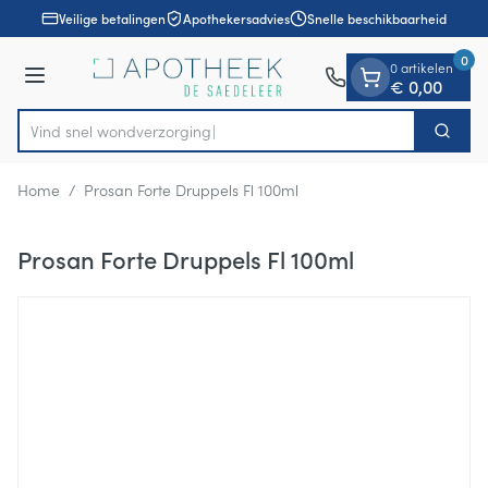
Dia 1 van 1
Ga naar de inhoud
Veilige betalingen
Apothekersadvies
Snelle beschikbaarheid
0
0 artikelen
Menu
€ 0,00
Vind snel wondver
Zoek
Product, merk, categorie...
Home
/
Prosan Forte Druppels Fl 100ml
Prosan Forte Druppels Fl 100ml