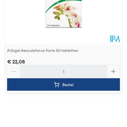
Kamertemperatuur (15°C -
Behoud
25°C)
A.Vogel Aesculaforce Forte 50 tabletten
€ 22,08
Aantal
Bestel