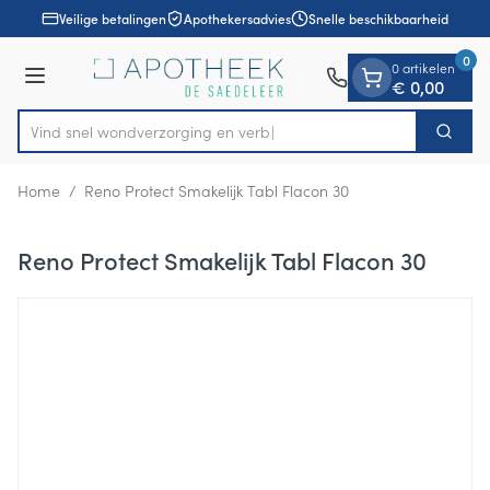
Dia 1 van 1
Ga naar de inhoud
Veilige betalingen
Apothekersadvies
Snelle beschikbaarheid
0
0 artikelen
Menu
€ 0,00
Vind snel wondverzorging e
Zoek
Product, merk, categorie...
Home
/
Reno Protect Smakelijk Tabl Flacon 30
Reno Protect Smakelijk Tabl Flacon 30